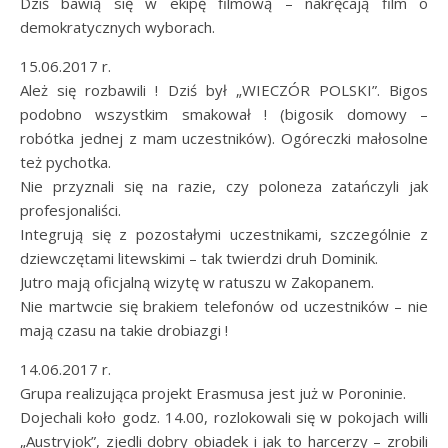
Dziś bawią się w ekipę filmową – nakręcają film o
demokratycznych wyborach.
15.06.2017 r.
Ależ się rozbawili ! Dziś był „WIECZÓR POLSKI”. Bigos
podobno wszystkim smakował ! (bigosik domowy –
robótka jednej z mam uczestników). Ogóreczki małosolne
też pychotka.
Nie przyznali się na razie, czy poloneza zatańczyli jak
profesjonaliści.
Integrują się z pozostałymi uczestnikami, szczególnie z
dziewczętami litewskimi – tak twierdzi druh Dominik.
Jutro mają oficjalną wizytę w ratuszu w Zakopanem.
Nie martwcie się brakiem telefonów od uczestników – nie
mają czasu na takie drobiazgi !
14.06.2017 r.
Grupa realizująca projekt Erasmusa jest już w Poroninie.
Dojechali koło godz. 14.00, rozlokowali się w pokojach willi
„Austryjok”, zjedli dobry obiadek i jak to harcerzy – zrobili