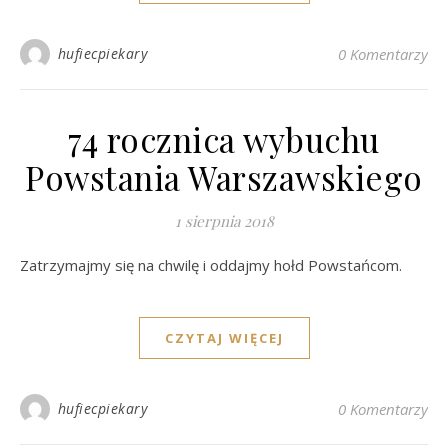
hufiecpiekary
0 Komentarzy
74 rocznica wybuchu
Powstania Warszawskiego
1 sierpnia 2018
Zatrzymajmy się na chwilę i oddajmy hołd Powstańcom.
CZYTAJ WIĘCEJ
hufiecpiekary
0 Komentarzy